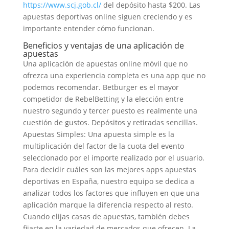
https://www.scj.gob.cl/
del depósito hasta $200. Las
apuestas deportivas online siguen creciendo y es
importante entender cómo funcionan.
Beneficios y ventajas de una aplicación de
apuestas
Una aplicación de apuestas online móvil que no
ofrezca una experiencia completa es una app que no
podemos recomendar. Betburger es el mayor
competidor de RebelBetting y la elección entre
nuestro segundo y tercer puesto es realmente una
cuestión de gustos. Depósitos y retiradas sencillas.
Apuestas Simples: Una apuesta simple es la
multiplicación del factor de la cuota del evento
seleccionado por el importe realizado por el usuario.
Para decidir cuáles son las mejores apps apuestas
deportivas en España, nuestro equipo se dedica a
analizar todos los factores que influyen en que una
aplicación marque la diferencia respecto al resto.
Cuando elijas casas de apuestas, también debes
fijarte en la variedad de mercados que ofrecen. La