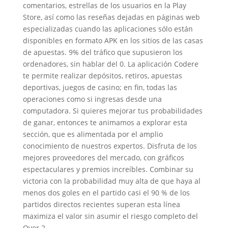
comentarios, estrellas de los usuarios en la Play
Store, así como las reseñas dejadas en páginas web
especializadas cuando las aplicaciones sólo están
disponibles en formato APK en los sitios de las casas
de apuestas. 9% del tráfico que supusieron los
ordenadores, sin hablar del 0. La aplicación Codere
te permite realizar depósitos, retiros, apuestas
deportivas, juegos de casino; en fin, todas las
operaciones como si ingresas desde una
computadora. Si quieres mejorar tus probabilidades
de ganar, entonces te animamos a explorar esta
sección, que es alimentada por el amplio
conocimiento de nuestros expertos. Disfruta de los
mejores proveedores del mercado, con gráficos
espectaculares y premios increíbles. Combinar su
victoria con la probabilidad muy alta de que haya al
menos dos goles en el partido casi el 90 % de los
partidos directos recientes superan esta línea
maximiza el valor sin asumir el riesgo completo del
Over 2.