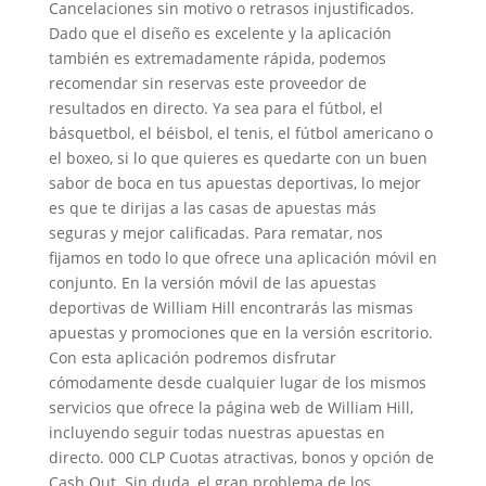
Cancelaciones sin motivo o retrasos injustificados.
Dado que el diseño es excelente y la aplicación
también es extremadamente rápida, podemos
recomendar sin reservas este proveedor de
resultados en directo. Ya sea para el fútbol, el
básquetbol, el béisbol, el tenis, el fútbol americano o
el boxeo, si lo que quieres es quedarte con un buen
sabor de boca en tus apuestas deportivas, lo mejor
es que te dirijas a las casas de apuestas más
seguras y mejor calificadas. Para rematar, nos
fijamos en todo lo que ofrece una aplicación móvil en
conjunto. En la versión móvil de las apuestas
deportivas de William Hill encontrarás las mismas
apuestas y promociones que en la versión escritorio.
Con esta aplicación podremos disfrutar
cómodamente desde cualquier lugar de los mismos
servicios que ofrece la página web de William Hill,
incluyendo seguir todas nuestras apuestas en
directo. 000 CLP Cuotas atractivas, bonos y opción de
Cash Out. Sin duda, el gran problema de los