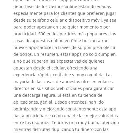
deportivas de los casinos online están diseñadas
especialmente para los clientes que prefieren jugar
desde su teléfono celular o dispositivo móvil, ya sea
para poder apostar en cualquier momento o por
practicidad. 500 en los partidos más populares. Las
casas de apuestas online en Chile buscan atraer
nuevos apostadores a través de su pomposa oferta
de bonos. En resumen, estas apps no solo cumplen,
sino que superan las expectativas de quienes
apuestan desde el celular, ofreciendo una
experiencia rápida, confiable y muy completa. La
mayoría de las casas de apuestas ofrecen enlaces
directos en sus sitios web oficiales para garantizar
una descarga segura. Si está en tu tienda de
aplicaciones, genial. Desde entonces, han ido
optimizando y mejorando constantemente esta app
hasta posicionarse como una de las mejor valoradas
entre los usuarios. Tendrás una muy buena atención
mientras disfrutas duplicando tu dinero con las