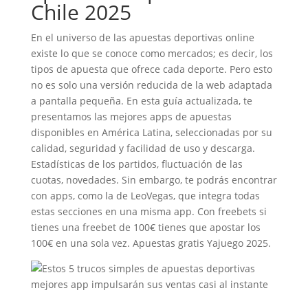
Chile 2025
En el universo de las apuestas deportivas online
existe lo que se conoce como mercados; es decir, los
tipos de apuesta que ofrece cada deporte. Pero esto
no es solo una versión reducida de la web adaptada
a pantalla pequeña. En esta guía actualizada, te
presentamos las mejores apps de apuestas
disponibles en América Latina, seleccionadas por su
calidad, seguridad y facilidad de uso y descarga.
Estadísticas de los partidos, fluctuación de las
cuotas, novedades. Sin embargo, te podrás encontrar
con apps, como la de LeoVegas, que integra todas
estas secciones en una misma app. Con freebets si
tienes una freebet de 100€ tienes que apostar los
100€ en una sola vez. Apuestas gratis Yajuego 2025.