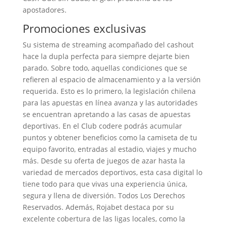
apostadores.
Promociones exclusivas
Su sistema de streaming acompañado del cashout
hace la dupla perfecta para siempre dejarte bien
parado. Sobre todo, aquellas condiciones que se
refieren al espacio de almacenamiento y a la versión
requerida. Esto es lo primero, la legislación chilena
para las apuestas en línea avanza y las autoridades
se encuentran apretando a las casas de apuestas
deportivas. En el Club codere podrás acumular
puntos y obtener beneficios como la camiseta de tu
equipo favorito, entradas al estadio, viajes y mucho
más. Desde su oferta de juegos de azar hasta la
variedad de mercados deportivos, esta casa digital lo
tiene todo para que vivas una experiencia única,
segura y llena de diversión. Todos Los Derechos
Reservados. Además, Rojabet destaca por su
excelente cobertura de las ligas locales, como la