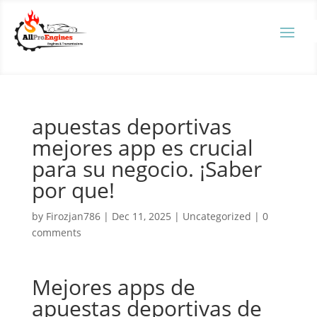
apuestas deportivas
mejores app es crucial
para su negocio. ¡Saber
por que!
by
Firozjan786
|
Dec 11, 2025
|
Uncategorized
|
0
comments
Mejores apps de
apuestas deportivas de