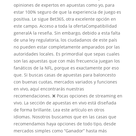
opiniones de expertos en apuestas como yo, para
estar 100% seguro de que la experiencia de juego es
positiva. Le sigue Bet365, otra excelente opción en
este campo. Acceso a toda la ofertaCompatibilidad
generalA la reseña. Sin embargo, debido a esta falta
de una ley regulatoria, los ciudadanos de este país
no pueden estar completamente amparados por las
autoridades locales. Es primordial que sepas cuales
son las apuestas que con más frecuencia juegan los
fanáticos de la NFL, porque es exactamente por eso
que. Si buscas casas de apuestas para baloncesto
con buenas cuotas, mercados variados y funciones
en vivo, aquí encontrarás nuestras
recomendaciones. ❌ Pocas opciones de streaming en
vivo. La sección de apuestas en vivo está diseñada
de forma brillante. Lea este artículo en otros
idiomas. Nosotros buscamos que en las casas que
recomendamos haya opciones de todo tipo, desde
mercados simples como “Ganador” hasta más