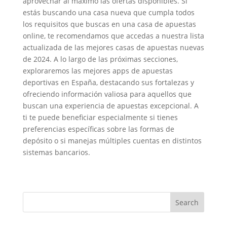
aprovechar al máximo las ofertas disponibles. Si
estás buscando una casa nueva que cumpla todos
los requisitos que buscas en una casa de apuestas
online, te recomendamos que accedas a nuestra lista
actualizada de las mejores casas de apuestas nuevas
de 2024. A lo largo de las próximas secciones,
exploraremos las mejores apps de apuestas
deportivas en España, destacando sus fortalezas y
ofreciendo información valiosa para aquellos que
buscan una experiencia de apuestas excepcional. A
ti te puede beneficiar especialmente si tienes
preferencias específicas sobre las formas de
depósito o si manejas múltiples cuentas en distintos
sistemas bancarios.
Search